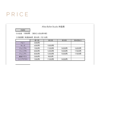
P R I C E