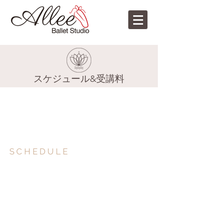
​スケジュール&受講料
S C H E D U L E